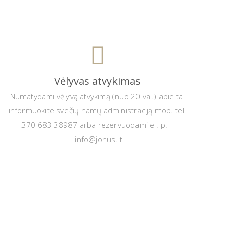
Vėlyvas atvykimas
Numatydami vėlyvą atvykimą (nuo 20 val.) apie tai
informuokite svečių namų administraciją mob. tel.
+370 683 38987 arba rezervuodami el. p.
info@jonus.lt