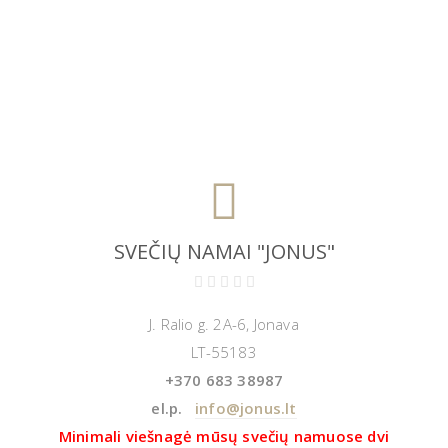
SVEČIŲ NAMAI "JONUS"
J. Ralio g. 2A-6, Jonava
LT-55183
+370 683 38987
el.p.
info@jonus.lt
Minimali viešnagė mūsų svečių namuose dvi