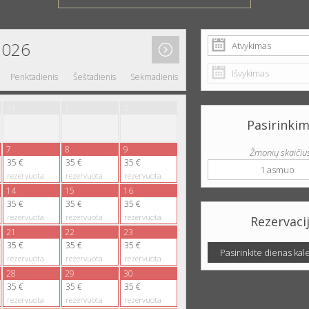
2026
Penktadienis
Šeštadienis
Sekmadienis
31
1
2
Pasirinkim
7
8
9
Žmonių skaičiu
35 €
35 €
35 €
1 asmuo
rezervuota
rezervuota
rezervuota
14
15
16
35 €
35 €
35 €
rezervuota
rezervuota
rezervuota
Rezervaci
21
22
23
35 €
35 €
35 €
Pasirinkite dienas kal
rezervuota
rezervuota
rezervuota
28
29
30
35 €
35 €
35 €
rezervuota
rezervuota
rezervuota