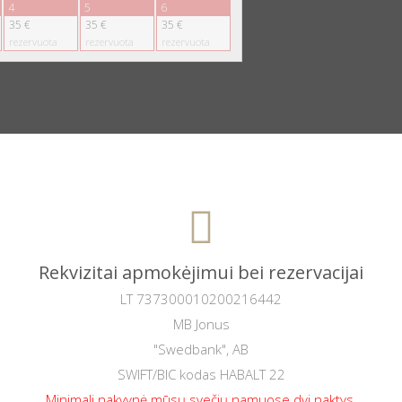
4
5
6
35 €
35 €
35 €
rezervuota
rezervuota
rezervuota
Rekvizitai apmokėjimui bei rezervacijai
LT 737300010200216442
MB Jonus
"Swedbank", AB
SWIFT/BIC kodas HABALT 22
Minimali nakvynė mūsų svečių namuose dvi naktys.