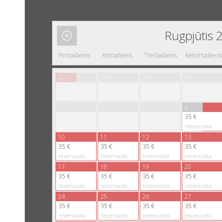
Rugpjūtis 
Pirmadienis
Antradienis
Trečiadienis
Ketvirtadienis
27
28
29
30
3
4
5
6
35 €
rezervuota
10
11
12
13
35 €
35 €
35 €
35 €
rezervuota
rezervuota
rezervuota
rezervuota
17
18
19
20
35 €
35 €
35 €
35 €
rezervuota
rezervuota
rezervuota
rezervuota
24
25
26
27
35 €
35 €
35 €
35 €
rezervuota
rezervuota
rezervuota
rezervuota