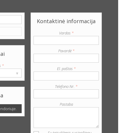
Kontaktinė informacija
Vardas
*
Pavardė
*
ai
s
*
El. paštas
*
▾
Telefono Nr.
*
ja
Pastaba
endoriuje.
Su taisyklėmis susipažinau