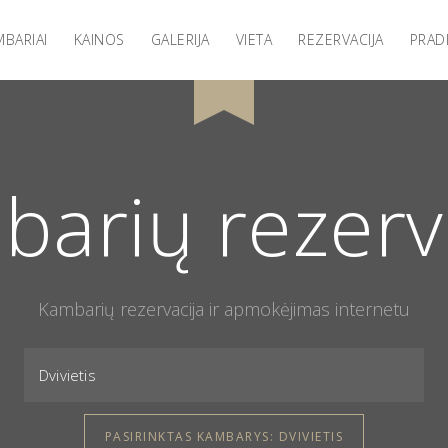
BARIAI
KAINOS
GALERIJA
VIETA
REZERVACIJA
PRAD
arių rezerv
Kambarių rezervacija ir apmokėjimas internetu